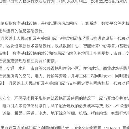
过程中出现的轻微行政违法行为，相对人及时纠正，没有造成危害后果的
条例所指数字基础设施，是指以通信信息网络、计算系统、数据平台等为
正常进行的信息基础设施。
 县级以上人民政府及有关部门应当根据实际情况重点推进建设新一代移
算、区块链等新技术基础设施，以及数据中心、智能计算中心等算力基础
衔接】 数字基础设施的建设和布局应当纳入各地国土空间规划，市政、
础设施建设规划相互协调和衔接。
育、交通、水利、市政等公共设施和住宅小区、住宅建筑、商业建筑等民
础设施所需的空间、电力、传输等资源，并与主体工程同时设计、同时建
设】 县级以上人民政府及有关部门应当支持固定宽带网络和新一代移动
合安全、环保要求且不影响建筑设施正常使用的情况下，应当开放公共资
、电力引入等提供便利条件，除了配合建设的必要成本等费用外，不得违
、道路、桥梁、隧道、电力、地下综合管廊、机场、枢纽站场、智慧杆塔
民政府及有关部门应当利用物联网技术，加快窄带物联网（NB-IoT）