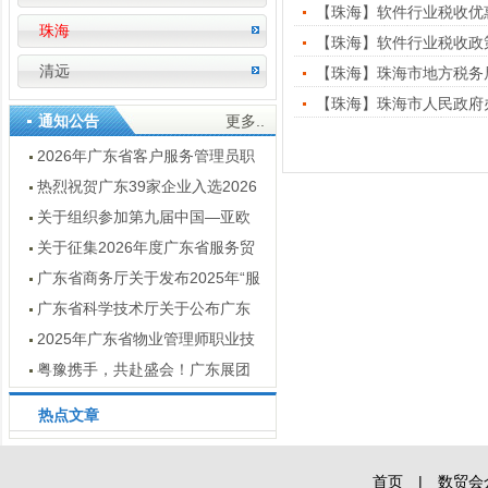
【珠海】软件行业税收优
珠海
【珠海】软件行业税收政
清远
【珠海】珠海市地方税务
【珠海】珠海市人民政府
通知公告
更多..
2026年广东省客户服务管理员职
业技能竞赛通知
热烈祝贺广东39家企业入选2026
数字服务暨服务外包领军企业
关于组织参加第九届中国—亚欧
博览会广东经贸代表团的通知
关于征集2026年度广东省服务贸
易创新案例的通知
广东省商务厅关于发布2025年“服
贸全球”重点展会目录的通知
广东省科学技术厅关于公布广东
省2025年技术先进型服务企业名单
2025年广东省物业管理师职业技
的通知
能竞赛结果公示
粤豫携手，共赴盛会！广东展团
亮点抢先看 —— 第十五届河南投洽
热点文章
会即将启幕
首页
|
数贸会