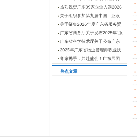
业技能竞赛通知
热烈祝贺广东39家企业入选2026
数字服务暨服务外包领军企业
关于组织参加第九届中国—亚欧
博览会广东经贸代表团的通知
关于征集2026年度广东省服务贸
易创新案例的通知
广东省商务厅关于发布2025年“服
贸全球”重点展会目录的通知
广东省科学技术厅关于公布广东
省2025年技术先进型服务企业名单
2025年广东省物业管理师职业技
的通知
能竞赛结果公示
粤豫携手，共赴盛会！广东展团
亮点抢先看 —— 第十五届河南投洽
热点文章
会即将启幕