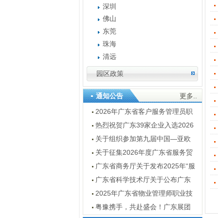
深圳
佛山
东莞
珠海
清远
园区政策
通知公告
更多..
2026年广东省客户服务管理员职
业技能竞赛通知
热烈祝贺广东39家企业入选2026
数字服务暨服务外包领军企业
关于组织参加第九届中国—亚欧
博览会广东经贸代表团的通知
关于征集2026年度广东省服务贸
易创新案例的通知
广东省商务厅关于发布2025年“服
贸全球”重点展会目录的通知
广东省科学技术厅关于公布广东
省2025年技术先进型服务企业名单
2025年广东省物业管理师职业技
的通知
能竞赛结果公示
粤豫携手，共赴盛会！广东展团
亮点抢先看 —— 第十五届河南投洽