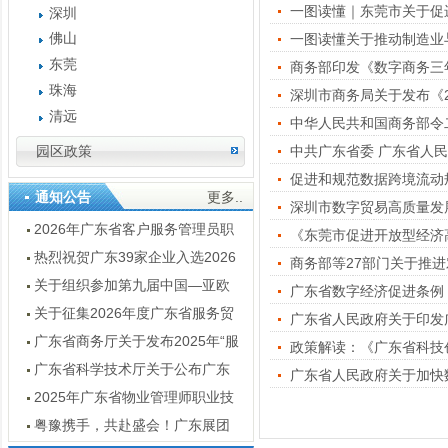
一图读懂｜东莞市关于促
深圳
佛山
一图读懂关于推动制造业
东莞
商务部印发《数字商务三年行
珠海
深圳市商务局关于发布《
清远
园区政策
中共广东省委 广东省人
促进和规范数据跨境流动
通知公告
更多..
深圳市数字贸易高质量发展三
2026年广东省客户服务管理员职
《东莞市促进开放型经济
业技能竞赛通知
热烈祝贺广东39家企业入选2026
商务部等27部门关于推
数字服务暨服务外包领军企业
关于组织参加第九届中国—亚欧
广东省数字经济促进条例
博览会广东经贸代表团的通知
关于征集2026年度广东省服务贸
广东省人民政府关于印发广
易创新案例的通知
广东省商务厅关于发布2025年“服
政策解读：《广东省科技
贸全球”重点展会目录的通知
广东省科学技术厅关于公布广东
广东省人民政府关于加快
省2025年技术先进型服务企业名单
2025年广东省物业管理师职业技
的通知
能竞赛结果公示
粤豫携手，共赴盛会！广东展团
亮点抢先看 —— 第十五届河南投洽